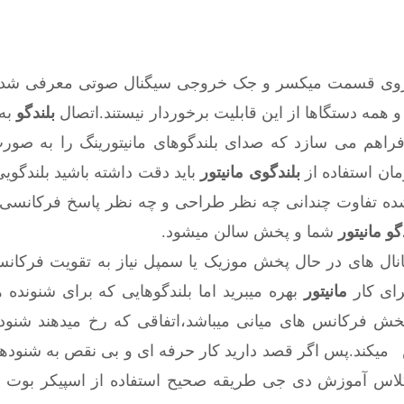
وی قسمت میکسر و جک خروجی سیگنال صوتی معرفی شده.ال
همه دستگاها از این قابلیت برخوردار نیستند.اتصال
بلندگو
به 
فراهم می سازد که صدای بلندگوهای مانیتورینگ را به صور
مان استفاده از
بلندگوی مانیتور
باید دقت داشته باشید بلندگویی
ه شده تفاوت چندانی چه نظر طراحی و چه نظر پاسخ فرکانسی ن
گو مانیتور
شما و پخش سالن میشود.
ال های در حال پخش موزیک یا سمپل نیاز به تقویت فرکانس
رای کار
مانیتور
بهره میبرید اما بلندگوهایی که برای شنونده 
ا برای پخش فرکانس های میانی میباشد،اتفاقی که رخ میدهند شنو
 میکند.
پس اگر قصد دارید کار حرفه ای و بی نقص به شنودهای
 کلاس آموزش دی جی طریقه صحیح استفاده از اسپیکر بوت ما