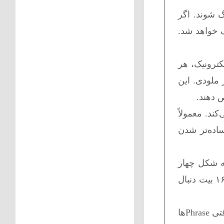
یدی وارد آهنگ شوند. اگر
ا هم هماهنگ خواهد شد.
ای الکترونیک، هر
 ملودی. این
Reko یا Traktor، Waveform آهنگ نیز به درک Phrase کمک می‌کند. معمولاً
برای ساده‌تر شدن
اختار به شکل چهار
ضربی است. دی‌جی‌ها اغلب بیت‌ها را به صورت «۱، ۲، ۳، ۴» می‌شمارند و سپس این گروه‌ها را در قالب ۸ یا ۱۶ بیت دنبال
مزیت اصلی استفاده از Phrasing Mix این است که ست دی‌جی بسیار حرفه‌ای‌تر و روان‌تر به نظر می‌رسد. وقتی Phraseها