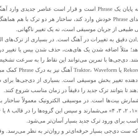
برای مثال تصور کنید ترک اول در حال رسیدن به پایان یک Phrase است و قرار است عناصر جد
دی‌جی ترک دوم را دقیقاً در همان لحظه و از ابتدای Phrase خودش وارد کند، ساختار هر دو ترک ب
 طبیعی از جریان موسیقی است، نه یک تغییر ناگهانی.
ای یادگیری Phrasing Mix، گوش دادن دقیق به تغییرات در آهنگ است. در بسیاری از ترک‌ه
 می‌دهد؛ مثلاً اضافه شدن یک های‌هت، حذف شدن بیس یا تغییر در
در نرم‌افزارهای مدرن دی‌جی مانند rdbox، Serato
بزرگ در رنگ یا شکل Waveform نشان‌دهنده تغییر بخش موسیقی است. بسیاری از دی‌جی‌ها 
دیگر از تکنیک‌های مهم در Phrasing Mix، شمارش بیت‌ها است. در موسیقی الکترونیک معمولاً س
سب برای ورود ترک جدید بسیار آسان‌تر می‌شود.