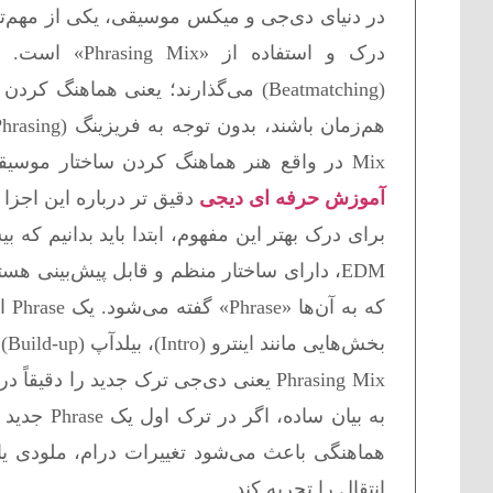
در دنیای دی‌جی و میکس موسیقی، یکی از مهم‌ت
درک و استفاد
(Beatmatching) می‌گذارند؛ یعنی هم
Mix در واقع هنر هماهنگ کردن ساختار موسیقایی دو ترک است تا انتقال بین آن‌ها طبیعی و موسیقایی باشد.در
آموزش حرفه ای دیجی
دقیق تر درباره این اجزا
برای درک بهتر این مفهوم، ابتدا باید بدانیم که 
EDM، دارای ساختار منظم و قابل پیش‌بینی ه
بخش‌هایی مانند اینترو (Intro)، بیلدآپ (Build-up)، دراپ (Drop) و بریک‌دان (Breakdown) تقسیم شود.
Phrasing Mix یعنی دی‌جی ترک جدید را 
هماهنگی باعث می‌شود تغییرات درام، ملودی ی
انتقال را تجربه کند.