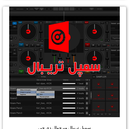
ریبال ویرچوال دی جی